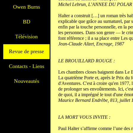
Michel Lebrun, L’ANNEE DU POLAR 
Owen Burns
Halter a construit […] un roman très hab
BD
explicable que grâce au surnaturel, par 
enfin par la touche person­nelle, en la p
les personnes. Dans son genre — le crim
Télévision
font référence ; il a sa place entre Les 
Jean-Claude Alizet,
Encrage, 1987
Revue de presse
LE BROUILLARD ROUGE :
Contacts - Liens
Les chambres closes baignent dans Le B
La quatrième Porte et, après le Prix du
Nouveautés
d'Aventures. C'est à croire qu'en 1977, 
de prolonger ses envoûtements. Ici, c'e
de quoi, il a imprégné le tout d'une émo
Maurice Bernard Endrèbe, 813, juillet 
LA MORT VOUS INVITE :
Paul Halter s’affirme comme l’une des r