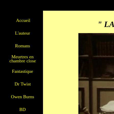
Accueil
" L
L'auteur
Romans
Meurtres en
chambre close
Fantastique
Dr Twist
Owen Burns
BD